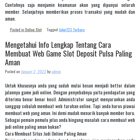
Contohnya saja menjamin keamanan akun yang dipunyai seluruh
member. Selanjutnya memberikan proses transaksi yang mudah dan
aman.
Posted in
Online Slot
Tagged
Joker123 Terbaru
Mengetahui Info Lengkap Tentang Cara
Membuat Web Game Slot Deposit Pulsa Paling
Aman
Posted on
January 2, 2022
by
admin
Untuk khususnya anda yang sudah mulai bosan menjadi bettor dalam
jalannya game judi online. Dengan penyebabnya yaitu pendapatan yang
diterima benar benar kecil. Administrator sangat menyarankan anda
sanggup cobalah membuat web taruhan online. Tapi anda harus piawai
membuat web yang aman. Ini demi mudah menarik banyak member baru.
Sebagai pemain pemula jelas anda bingung masalah cara membuat web
judi online paling aman bukan?
Cara Membuat Situs Judi Online Paling Aman