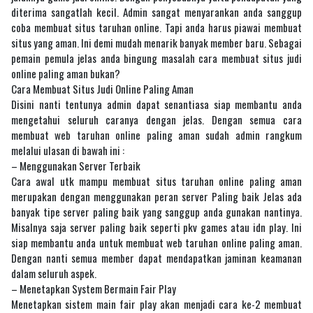
diterima sangatlah kecil. Admin sangat menyarankan anda sanggup
coba membuat situs taruhan online. Tapi anda harus piawai membuat
situs yang aman. Ini demi mudah menarik banyak member baru. Sebagai
pemain pemula jelas anda bingung masalah cara membuat situs judi
online paling aman bukan?
Cara Membuat Situs Judi Online Paling Aman
Disini nanti tentunya admin dapat senantiasa siap membantu anda
mengetahui seluruh caranya dengan jelas. Dengan semua cara
membuat web taruhan online paling aman sudah admin rangkum
melalui ulasan di bawah ini :
– Menggunakan Server Terbaik
Cara awal utk mampu membuat situs taruhan online paling aman
merupakan dengan menggunakan peran server Paling baik Jelas ada
banyak tipe server paling baik yang sanggup anda gunakan nantinya.
Misalnya saja server paling baik seperti pkv games atau idn play. Ini
siap membantu anda untuk membuat web taruhan online paling aman.
Dengan nanti semua member dapat mendapatkan jaminan keamanan
dalam seluruh aspek.
– Menetapkan System Bermain Fair Play
Menetapkan sistem main fair play akan menjadi cara ke-2 membuat