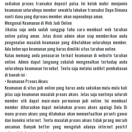
sediakan proses transaksi deposit pulsa. Ini kelak mahir menjamin
keamanan seluruhnya member sewaktu lakukan transaksi Depo Dimana
nanti dana yang diproses member akan sepenuhnya aman.
Mengenal Keamanan di Web Judi Online
Jikalau saja anda sudah sanggup tahu cara membuat web taruhan
online paling aman. Jelas disini admin akan siap memberikan anda
pengenalan masalah keamanan yang dibutuhkan seluruhnya member.
Ada beberapa keamanan yang harus dimiliki situs taruhan online.
Kalau memang anda penasaran terkait keamanan di website taruhan
online. Admin dapat langsung cobalah mengenalkan terhadap anda
seluruhnya keamanan tersebut. Tentu saja melalui sedikit pembahasan
di bawah ini :
• Keamanan Proses Akses
Keamanan di situs judi online yang harus anda saksikan mula-mula kali
jelas saja keamanan masalah proses akses. Jelas saja nantinya seluruh
member utk dapat main-main permainan judi online. Ini membuat
member diharuskan dapat melakukan proses akses apalagi Dulu Di
mana proses akses yang dilakukan akan memanfaatkan piranti gawai
dan koneksi internet. Tentu masalah proses akses tidak jarang meraih
ancaman. Banyak bettor yang mengeluh adanya internet positif