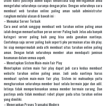
Disini nanti pastinya admin dapat senantiasa siap meringankan anda
mengetahui seluruhnya caranya dengan jelas. Dengan seluruhnya cara
membuat web taruhan online paling aman sudah administrator
rangkum melalui ulasan di bawah ini :
– Memakai Server Terbaik
Cara awal untuk sanggup membuat web taruhan online paling aman
ialah dengan memanfaatkan peran server Paling baik Jelas ada banyak
kategori server paling baik yang bisa anda gunakan nantinya.
Contohnya saja server paling baik seperti pkv permainan atau idn play.
Ini siap mempermudah anda utk membuat situs taruhan online paling
aman. Dengan kelak seluruhnya member akan mendapati jaminan
keamanan dalam semua aspek.
– Menetapkan Sistem Main-main Fair Play
Menetapkan sistem main fair play dapat jadi cara kedua membuat
website taruhan online paling aman. Jadi anda nantinya harus
membuat system main-main fair play. Sistem ini maksudnya yaitu
mengharuskan seluruhnya member buat selalu bermain jujur dan adil.
Intinya tidak memperkenankan semua member bermain curang. Dan
pastinya anda tidak membuat robot player pada situs taruhan online
yang dimiliki.
– Menerapkan Proses Transaksi Modern