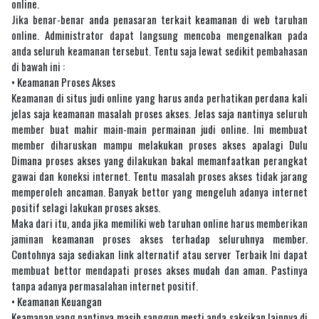
online.
Jika benar-benar anda penasaran terkait keamanan di web taruhan
online. Administrator dapat langsung mencoba mengenalkan pada
anda seluruh keamanan tersebut. Tentu saja lewat sedikit pembahasan
di bawah ini :
• Keamanan Proses Akses
Keamanan di situs judi online yang harus anda perhatikan perdana kali
jelas saja keamanan masalah proses akses. Jelas saja nantinya seluruh
member buat mahir main-main permainan judi online. Ini membuat
member diharuskan mampu melakukan proses akses apalagi Dulu
Dimana proses akses yang dilakukan bakal memanfaatkan perangkat
gawai dan koneksi internet. Tentu masalah proses akses tidak jarang
memperoleh ancaman. Banyak bettor yang mengeluh adanya internet
positif selagi lakukan proses akses.
Maka dari itu, anda jika memiliki web taruhan online harus memberikan
jaminan keamanan proses akses terhadap seluruhnya member.
Contohnya saja sediakan link alternatif atau server Terbaik Ini dapat
membuat bettor mendapati proses akses mudah dan aman. Pastinya
tanpa adanya permasalahan internet positif.
• Keamanan Keuangan
Keamanan yang nantinya masih sanggup mesti anda saksikan lainnya di