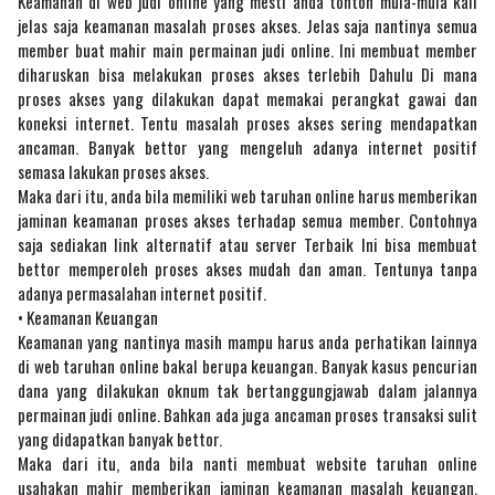
Keamanan di web judi online yang mesti anda tonton mula-mula kali
jelas saja keamanan masalah proses akses. Jelas saja nantinya semua
member buat mahir main permainan judi online. Ini membuat member
diharuskan bisa melakukan proses akses terlebih Dahulu Di mana
proses akses yang dilakukan dapat memakai perangkat gawai dan
koneksi internet. Tentu masalah proses akses sering mendapatkan
ancaman. Banyak bettor yang mengeluh adanya internet positif
semasa lakukan proses akses.
Maka dari itu, anda bila memiliki web taruhan online harus memberikan
jaminan keamanan proses akses terhadap semua member. Contohnya
saja sediakan link alternatif atau server Terbaik Ini bisa membuat
bettor memperoleh proses akses mudah dan aman. Tentunya tanpa
adanya permasalahan internet positif.
• Keamanan Keuangan
Keamanan yang nantinya masih mampu harus anda perhatikan lainnya
di web taruhan online bakal berupa keuangan. Banyak kasus pencurian
dana yang dilakukan oknum tak bertanggungjawab dalam jalannya
permainan judi online. Bahkan ada juga ancaman proses transaksi sulit
yang didapatkan banyak bettor.
Maka dari itu, anda bila nanti membuat website taruhan online
usahakan mahir memberikan jaminan keamanan masalah keuangan.