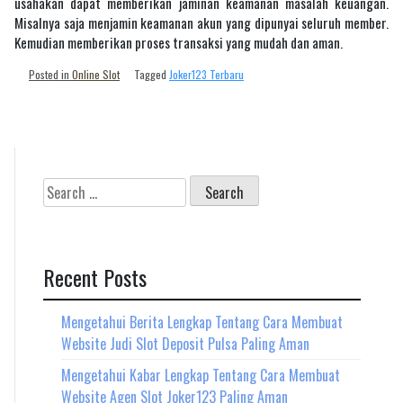
usahakan dapat memberikan jaminan keamanan masalah keuangan.
Misalnya saja menjamin keamanan akun yang dipunyai seluruh member.
Kemudian memberikan proses transaksi yang mudah dan aman.
Posted in
Online Slot
Tagged
Joker123 Terbaru
Search
for:
Recent Posts
Mengetahui Berita Lengkap Tentang Cara Membuat
Website Judi Slot Deposit Pulsa Paling Aman
Mengetahui Kabar Lengkap Tentang Cara Membuat
Website Agen Slot Joker123 Paling Aman