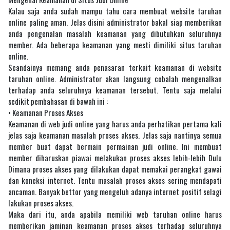
Kalau saja anda sudah mampu tahu cara membuat website taruhan
online paling aman. Jelas disini administrator bakal siap memberikan
anda pengenalan masalah keamanan yang dibutuhkan seluruhnya
member. Ada beberapa keamanan yang mesti dimiliki situs taruhan
online.
Seandainya memang anda penasaran terkait keamanan di website
taruhan online. Administrator akan langsung cobalah mengenalkan
terhadap anda seluruhnya keamanan tersebut. Tentu saja melalui
sedikit pembahasan di bawah ini :
• Keamanan Proses Akses
Keamanan di web judi online yang harus anda perhatikan pertama kali
jelas saja keamanan masalah proses akses. Jelas saja nantinya semua
member buat dapat bermain permainan judi online. Ini membuat
member diharuskan piawai melakukan proses akses lebih-lebih Dulu
Dimana proses akses yang dilakukan dapat memakai perangkat gawai
dan koneksi internet. Tentu masalah proses akses sering mendapati
ancaman. Banyak bettor yang mengeluh adanya internet positif selagi
lakukan proses akses.
Maka dari itu, anda apabila memiliki web taruhan online harus
memberikan jaminan keamanan proses akses terhadap seluruhnya