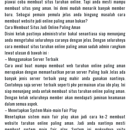
piawai coba membuat situs taruhan online. Tapi anda mesti mampu
membuat situs yang aman. Ini demi mudah menarik banyak member
baru. Sebagai pemain pemula jelas anda bingung masalah cara
membuat website judi online paling aman bukan?
Cara Membuat Situs Judi Online Paling Aman
Disini kelak pastinya administrator bakal senantiasa siap menunjang
anda mengetahui seluruhnya caranya dengan jelas. Dengan seluruhnya
cara membuat situs taruhan online paling aman sudah admin rangkum
lewat ulasan di bawah ini :
– Menggunakan Server Terbaik
Cara awal buat mampu membuat web taruhan online paling aman
merupakan dengan memanfaatkan peran server Paling baik Jelas ada
banyak jenis server terbaik yang mahir anda gunakan nantinya.
Contohnya saja server terbaik seperti pkv permainan atau idn play. Ini
siap menunjang anda untuk membuat situs taruhan online paling aman.
Dengan kelak seluruhnya member akan mendapati jaminan keamanan
dalam semua aspek.
– Menetapkan System Main-main Fair Play
Menetapkan sistem main fair play akan jadi cara ke-2 membuat
website taruhan online paling aman. Jadi anda nantinya mesti
membuat system main fair play. System ini maksudnya yaitu