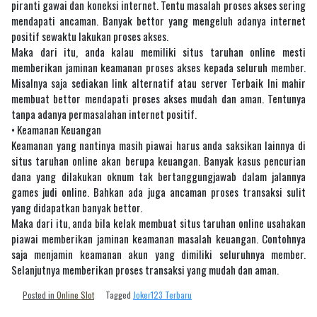
piranti gawai dan koneksi internet. Tentu masalah proses akses sering
mendapati ancaman. Banyak bettor yang mengeluh adanya internet
positif sewaktu lakukan proses akses.
Maka dari itu, anda kalau memiliki situs taruhan online mesti
memberikan jaminan keamanan proses akses kepada seluruh member.
Misalnya saja sediakan link alternatif atau server Terbaik Ini mahir
membuat bettor mendapati proses akses mudah dan aman. Tentunya
tanpa adanya permasalahan internet positif.
• Keamanan Keuangan
Keamanan yang nantinya masih piawai harus anda saksikan lainnya di
situs taruhan online akan berupa keuangan. Banyak kasus pencurian
dana yang dilakukan oknum tak bertanggungjawab dalam jalannya
games judi online. Bahkan ada juga ancaman proses transaksi sulit
yang didapatkan banyak bettor.
Maka dari itu, anda bila kelak membuat situs taruhan online usahakan
piawai memberikan jaminan keamanan masalah keuangan. Contohnya
saja menjamin keamanan akun yang dimiliki seluruhnya member.
Selanjutnya memberikan proses transaksi yang mudah dan aman.
Posted in
Online Slot
Tagged
Joker123 Terbaru