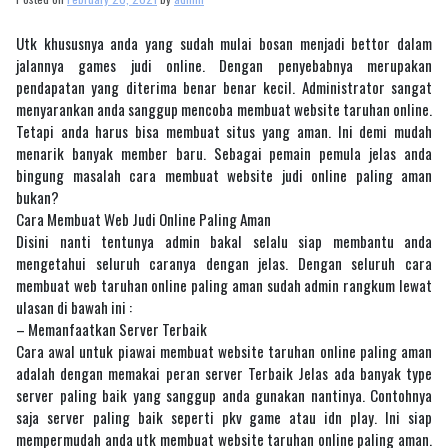
Utk khususnya anda yang sudah mulai bosan menjadi bettor dalam
jalannya games judi online. Dengan penyebabnya merupakan
pendapatan yang diterima benar benar kecil. Administrator sangat
menyarankan anda sanggup mencoba membuat website taruhan online.
Tetapi anda harus bisa membuat situs yang aman. Ini demi mudah
menarik banyak member baru. Sebagai pemain pemula jelas anda
bingung masalah cara membuat website judi online paling aman
bukan?
Cara Membuat Web Judi Online Paling Aman
Disini nanti tentunya admin bakal selalu siap membantu anda
mengetahui seluruh caranya dengan jelas. Dengan seluruh cara
membuat web taruhan online paling aman sudah admin rangkum lewat
ulasan di bawah ini :
– Memanfaatkan Server Terbaik
Cara awal untuk piawai membuat website taruhan online paling aman
adalah dengan memakai peran server Terbaik Jelas ada banyak type
server paling baik yang sanggup anda gunakan nantinya. Contohnya
saja server paling baik seperti pkv game atau idn play. Ini siap
mempermudah anda utk membuat website taruhan online paling aman.