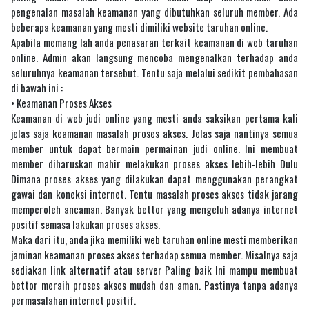
pengenalan masalah keamanan yang dibutuhkan seluruh member. Ada
beberapa keamanan yang mesti dimiliki website taruhan online.
Apabila memang lah anda penasaran terkait keamanan di web taruhan
online. Admin akan langsung mencoba mengenalkan terhadap anda
seluruhnya keamanan tersebut. Tentu saja melalui sedikit pembahasan
di bawah ini :
• Keamanan Proses Akses
Keamanan di web judi online yang mesti anda saksikan pertama kali
jelas saja keamanan masalah proses akses. Jelas saja nantinya semua
member untuk dapat bermain permainan judi online. Ini membuat
member diharuskan mahir melakukan proses akses lebih-lebih Dulu
Dimana proses akses yang dilakukan dapat menggunakan perangkat
gawai dan koneksi internet. Tentu masalah proses akses tidak jarang
memperoleh ancaman. Banyak bettor yang mengeluh adanya internet
positif semasa lakukan proses akses.
Maka dari itu, anda jika memiliki web taruhan online mesti memberikan
jaminan keamanan proses akses terhadap semua member. Misalnya saja
sediakan link alternatif atau server Paling baik Ini mampu membuat
bettor meraih proses akses mudah dan aman. Pastinya tanpa adanya
permasalahan internet positif.