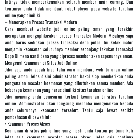
Intinya tidak memperkenankan seluruh member main curang. Dan
tentunya anda tidak membuat robot player pada website taruhan
online yang dimiliki.
– Menerapkan Proses Transaksi Modern
Cara membuat website judi online paling aman yang terakhir
merupakan mengaplikasikan proses transaksi Modern Misalnya saja
anda harus sediakan proses transaksi depo pulsa. Ini kelak mahir
menjamin keamanan seluruhnya member sepanjang lakukan transaksi
Depo Di mana nanti dana yang diproses member akan sepenuhnya aman.
Mengenal Keamanan di Situs Judi Online
Jika saja anda sudah bisa tahu cara membuat web taruhan online
paling aman. Jelas disini administrator bakal siap memberikan anda
pengenalan masalah keamanan yang dibutuhkan semua member. Ada
beberapa keamanan yang harus dimiliki situs taruhan online.
Jika memang anda penasaran terkait keamanan di situs taruhan
online. Administrator akan langsung mencoba mengenalkan kepada
anda seluruhnya keamanan tersebut. Tentu saja lewat sedikit
pembahasan di bawah ini :
• Keamanan Proses Akses
Keamanan di situs judi online yang mesti anda tonton pertama kali
jelas saja keamanan masalah proses akses. Jelas saja nantinya