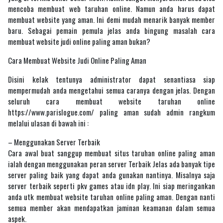
mencoba membuat web taruhan online. Namun anda harus dapat
membuat website yang aman. Ini demi mudah menarik banyak member
baru. Sebagai pemain pemula jelas anda bingung masalah cara
membuat website judi online paling aman bukan?
Cara Membuat Website Judi Online Paling Aman
Disini kelak tentunya administrator dapat senantiasa siap
mempermudah anda mengetahui semua caranya dengan jelas. Dengan
seluruh cara membuat website taruhan online
https://www.parislogue.com/ paling aman sudah admin rangkum
melalui ulasan di bawah ini :
– Menggunakan Server Terbaik
Cara awal buat sanggup membuat situs taruhan online paling aman
ialah dengan menggunakan peran server Terbaik Jelas ada banyak tipe
server paling baik yang dapat anda gunakan nantinya. Misalnya saja
server terbaik seperti pkv games atau idn play. Ini siap meringankan
anda utk membuat website taruhan online paling aman. Dengan nanti
semua member akan mendapatkan jaminan keamanan dalam semua
aspek.