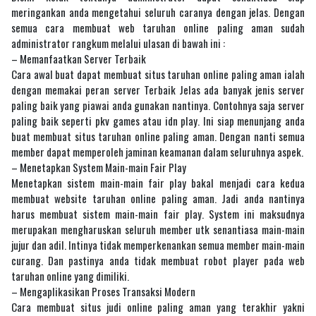
meringankan anda mengetahui seluruh caranya dengan jelas. Dengan
semua cara membuat web taruhan online paling aman sudah
administrator rangkum melalui ulasan di bawah ini :
– Memanfaatkan Server Terbaik
Cara awal buat dapat membuat situs taruhan online paling aman ialah
dengan memakai peran server Terbaik Jelas ada banyak jenis server
paling baik yang piawai anda gunakan nantinya. Contohnya saja server
paling baik seperti pkv games atau idn play. Ini siap menunjang anda
buat membuat situs taruhan online paling aman. Dengan nanti semua
member dapat memperoleh jaminan keamanan dalam seluruhnya aspek.
– Menetapkan System Main-main Fair Play
Menetapkan sistem main-main fair play bakal menjadi cara kedua
membuat website taruhan online paling aman. Jadi anda nantinya
harus membuat sistem main-main fair play. System ini maksudnya
merupakan mengharuskan seluruh member utk senantiasa main-main
jujur dan adil. Intinya tidak memperkenankan semua member main-main
curang. Dan pastinya anda tidak membuat robot player pada web
taruhan online yang dimiliki.
– Mengaplikasikan Proses Transaksi Modern
Cara membuat situs judi online paling aman yang terakhir yakni