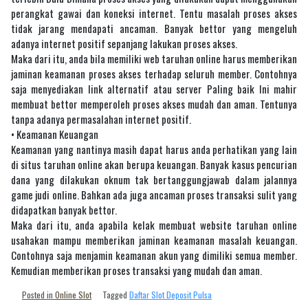
perangkat gawai dan koneksi internet. Tentu masalah proses akses
tidak jarang mendapati ancaman. Banyak bettor yang mengeluh
adanya internet positif sepanjang lakukan proses akses.
Maka dari itu, anda bila memiliki web taruhan online harus memberikan
jaminan keamanan proses akses terhadap seluruh member. Contohnya
saja menyediakan link alternatif atau server Paling baik Ini mahir
membuat bettor memperoleh proses akses mudah dan aman. Tentunya
tanpa adanya permasalahan internet positif.
• Keamanan Keuangan
Keamanan yang nantinya masih dapat harus anda perhatikan yang lain
di situs taruhan online akan berupa keuangan. Banyak kasus pencurian
dana yang dilakukan oknum tak bertanggungjawab dalam jalannya
game judi online. Bahkan ada juga ancaman proses transaksi sulit yang
didapatkan banyak bettor.
Maka dari itu, anda apabila kelak membuat website taruhan online
usahakan mampu memberikan jaminan keamanan masalah keuangan.
Contohnya saja menjamin keamanan akun yang dimiliki semua member.
Kemudian memberikan proses transaksi yang mudah dan aman.
Posted in
Online Slot
Tagged
Daftar Slot Deposit Pulsa