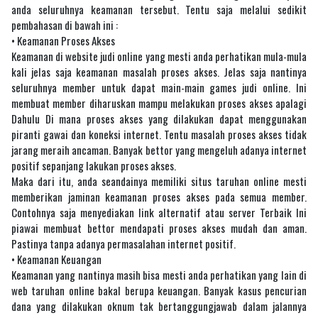
anda seluruhnya keamanan tersebut. Tentu saja melalui sedikit
pembahasan di bawah ini :
• Keamanan Proses Akses
Keamanan di website judi online yang mesti anda perhatikan mula-mula
kali jelas saja keamanan masalah proses akses. Jelas saja nantinya
seluruhnya member untuk dapat main-main games judi online. Ini
membuat member diharuskan mampu melakukan proses akses apalagi
Dahulu Di mana proses akses yang dilakukan dapat menggunakan
piranti gawai dan koneksi internet. Tentu masalah proses akses tidak
jarang meraih ancaman. Banyak bettor yang mengeluh adanya internet
positif sepanjang lakukan proses akses.
Maka dari itu, anda seandainya memiliki situs taruhan online mesti
memberikan jaminan keamanan proses akses pada semua member.
Contohnya saja menyediakan link alternatif atau server Terbaik Ini
piawai membuat bettor mendapati proses akses mudah dan aman.
Pastinya tanpa adanya permasalahan internet positif.
• Keamanan Keuangan
Keamanan yang nantinya masih bisa mesti anda perhatikan yang lain di
web taruhan online bakal berupa keuangan. Banyak kasus pencurian
dana yang dilakukan oknum tak bertanggungjawab dalam jalannya