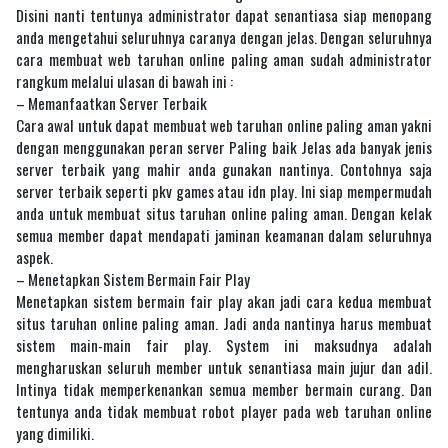
Disini nanti tentunya administrator dapat senantiasa siap menopang
anda mengetahui seluruhnya caranya dengan jelas. Dengan seluruhnya
cara membuat web taruhan online paling aman sudah administrator
rangkum melalui ulasan di bawah ini :
– Memanfaatkan Server Terbaik
Cara awal untuk dapat membuat web taruhan online paling aman yakni
dengan menggunakan peran server Paling baik Jelas ada banyak jenis
server terbaik yang mahir anda gunakan nantinya. Contohnya saja
server terbaik seperti pkv games atau idn play. Ini siap mempermudah
anda untuk membuat situs taruhan online paling aman. Dengan kelak
semua member dapat mendapati jaminan keamanan dalam seluruhnya
aspek.
– Menetapkan Sistem Bermain Fair Play
Menetapkan sistem bermain fair play akan jadi cara kedua membuat
situs taruhan online paling aman. Jadi anda nantinya harus membuat
sistem main-main fair play. System ini maksudnya adalah
mengharuskan seluruh member untuk senantiasa main jujur dan adil.
Intinya tidak memperkenankan semua member bermain curang. Dan
tentunya anda tidak membuat robot player pada web taruhan online
yang dimiliki.