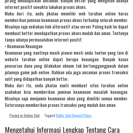
jarang mendapatkan ancaman. Banyak bettor yang mengeluh adanya
internet positif sewaktu lakukan proses akses.
Maka dari itu, anda jikalau memiliki web taruhan online harus
memberikan jaminan keamanan proses akses terhadap seluruh member.
Misalnya saja sediakan link alternatif atau server Paling baik Ini dapat
membuat bettor mendapatkan proses akses mudah dan aman. Tentunya
tanpa adanya permasalahan internet positif.
• Keamanan Keuangan
Keamanan yang nantinya masih piawai mesti anda tonton yang lain di
website taruhan online dapat berupa keuangan. Banyak kasus
pencurian dana yang dilakukan oknum tak bertanggungjawab dalam
jalannya game judi online. Bahkan ada juga ancaman proses transaksi
sulit yang didapatkan banyak bettor.
Maka dari itu, anda jikalau nanti membuat situs taruhan online
usahakan bisa memberikan jaminan keamanan masalah keuangan.
Misalnya saja menjamin keamanan akun yang dimiliki semua member.
Seterusnya memberikan proses transaksi yang mudah dan aman.
Posted in
Online Slot
Tagged
Daftar Slot Deposit Pulsa
Mengetahui Informasi Lengkap Tentang Cara