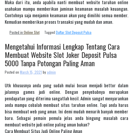
Maka dari itu, anda apabila nanti membuat website taruhan online
usahakan mampu memberikan jaminan keamanan masalah keuangan.
Contohnya saja menjamin keamanan akun yang dimiliki semua member.
Kemudian memberikan proses transaksi yang mudah dan aman.
Posted in
Online Slot
Tagged
Daftar Slot Deposit Pulsa
Mengetahui Informasi Lengkap Tentang Cara
Membuat Website Slot Joker Deposit Pulsa
5000 Tanpa Potongan Paling Aman
Posted on
March 15, 2021
by
admin
Utk khususnya anda yang sudah mulai bosan menjadi bettor dalam
jalannya games judi online. Dengan penyebabnya merupakan
pendapatan yang diterima sangatlah kecil. Admin sangat menyarankan
anda mampu cobalah membuat situs taruhan online. Tapi anda harus
bisa membuat web yang aman. Ini demi mudah menarik banyak member
baru. Sebagai pemain pemula jelas anda bingung masalah cara
membuat website judi online paling aman bukan?
Cara Membuat Situs Judi Online Paling Aman