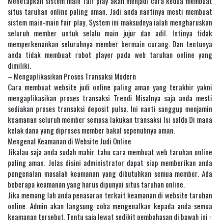
Menetapkan sistem main fair play akan menjadi cara kedua membuat
situs taruhan online paling aman. Jadi anda nantinya mesti membuat
sistem main-main fair play. System ini maksudnya ialah mengharuskan
seluruh member untuk selalu main jujur dan adil. Intinya tidak
memperkenankan seluruhnya member bermain curang. Dan tentunya
anda tidak membuat robot player pada web taruhan online yang
dimiliki.
– Mengaplikasikan Proses Transaksi Modern
Cara membuat website judi online paling aman yang terakhir yakni
mengaplikasikan proses transaksi Trendi Misalnya saja anda mesti
sediakan proses transaksi deposit pulsa. Ini nanti sanggup menjamin
keamanan seluruh member semasa lakukan transaksi Isi saldo Di mana
kelak dana yang diproses member bakal sepenuhnya aman.
Mengenal Keamanan di Website Judi Online
Jikalau saja anda sudah mahir tahu cara membuat web taruhan online
paling aman. Jelas disini administrator dapat siap memberikan anda
pengenalan masalah keamanan yang dibutuhkan semua member. Ada
beberapa keamanan yang harus dipunyai situs taruhan online.
Jika memang lah anda penasaran terkait keamanan di website taruhan
online. Admin akan langsung coba mengenalkan kepada anda semua
keamanan tersebut. Tentu saja lewat sedikit pembahasan di bawah ini :