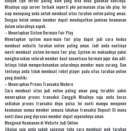
banyak tipe server paling baik yang bisa anda gunakan nantinya.
Misalnya saja server terbaik seperti pkv permainan atau idn play. Ini
siap menopang anda untuk membuat situs taruhan online paling aman.
Dengan kelak semua member dapat mendapatkan jaminan keamanan
dalam seluruhnya aspek.
– Menetapkan Sistem Bermain Fair Play
Menetapkan system main-main fair play dapat jadi cara kedua
membuat website taruhan online paling aman. Jadi anda nantinya
mesti membuat sistem bermain fair play. System ini maksudnya yakni
mengharuskan seluruh member buat senantiasa bermain jujur dan adil.
Intinya tidak memperkenankan seluruhnya member main curang. Dan
tentunya anda tidak membuat robot player pada situs taruhan online
yang dimiliki.
– Menerapkan Proses Transaksi Modern
Cara membuat situs judi online paling aman yang terakhir yakni
menerapkan proses transaksi Canggih Misalnya saja anda harus
sediakan proses transaksi depo pulsa. Ini nanti mampu menjamin
keamanan semua member semasa lakukan transaksi Deposit Di mana
nanti dana yang diproses member dapat sepenuhnya aman.
Mengenal Keamanan di Website Judi Online
Jikalau saja anda sudah sanggup tahu cara membuat web taruhan