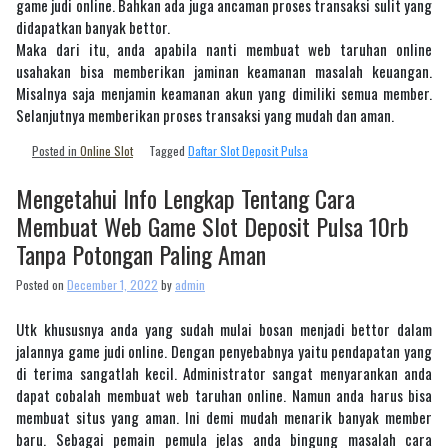
game judi online. Bahkan ada juga ancaman proses transaksi sulit yang
didapatkan banyak bettor.
Maka dari itu, anda apabila nanti membuat web taruhan online
usahakan bisa memberikan jaminan keamanan masalah keuangan.
Misalnya saja menjamin keamanan akun yang dimiliki semua member.
Selanjutnya memberikan proses transaksi yang mudah dan aman.
Posted in
Online Slot
Tagged
Daftar Slot Deposit Pulsa
Mengetahui Info Lengkap Tentang Cara
Membuat Web Game Slot Deposit Pulsa 10rb
Tanpa Potongan Paling Aman
Posted on
December 1, 2022
by
admin
Utk khususnya anda yang sudah mulai bosan menjadi bettor dalam
jalannya game judi online. Dengan penyebabnya yaitu pendapatan yang
di terima sangatlah kecil. Administrator sangat menyarankan anda
dapat cobalah membuat web taruhan online. Namun anda harus bisa
membuat situs yang aman. Ini demi mudah menarik banyak member
baru. Sebagai pemain pemula jelas anda bingung masalah cara