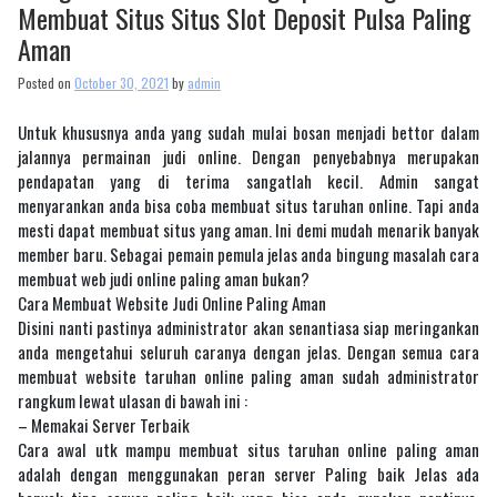
Membuat Situs Situs Slot Deposit Pulsa Paling
Aman
Posted on
October 30, 2021
by
admin
Untuk khususnya anda yang sudah mulai bosan menjadi bettor dalam
jalannya permainan judi online. Dengan penyebabnya merupakan
pendapatan yang di terima sangatlah kecil. Admin sangat
menyarankan anda bisa coba membuat situs taruhan online. Tapi anda
mesti dapat membuat situs yang aman. Ini demi mudah menarik banyak
member baru. Sebagai pemain pemula jelas anda bingung masalah cara
membuat web judi online paling aman bukan?
Cara Membuat Website Judi Online Paling Aman
Disini nanti pastinya administrator akan senantiasa siap meringankan
anda mengetahui seluruh caranya dengan jelas. Dengan semua cara
membuat website taruhan online paling aman sudah administrator
rangkum lewat ulasan di bawah ini :
– Memakai Server Terbaik
Cara awal utk mampu membuat situs taruhan online paling aman
adalah dengan menggunakan peran server Paling baik Jelas ada