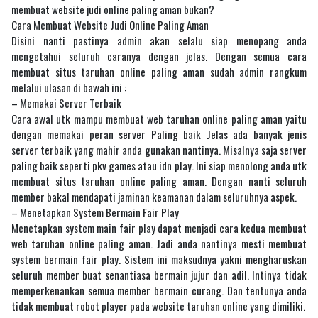
membuat website judi online paling aman bukan?
Cara Membuat Website Judi Online Paling Aman
Disini nanti pastinya admin akan selalu siap menopang anda
mengetahui seluruh caranya dengan jelas. Dengan semua cara
membuat situs taruhan online paling aman sudah admin rangkum
melalui ulasan di bawah ini :
– Memakai Server Terbaik
Cara awal utk mampu membuat web taruhan online paling aman yaitu
dengan memakai peran server Paling baik Jelas ada banyak jenis
server terbaik yang mahir anda gunakan nantinya. Misalnya saja server
paling baik seperti pkv games atau idn play. Ini siap menolong anda utk
membuat situs taruhan online paling aman. Dengan nanti seluruh
member bakal mendapati jaminan keamanan dalam seluruhnya aspek.
– Menetapkan System Bermain Fair Play
Menetapkan system main fair play dapat menjadi cara kedua membuat
web taruhan online paling aman. Jadi anda nantinya mesti membuat
system bermain fair play. Sistem ini maksudnya yakni mengharuskan
seluruh member buat senantiasa bermain jujur dan adil. Intinya tidak
memperkenankan semua member bermain curang. Dan tentunya anda
tidak membuat robot player pada website taruhan online yang dimiliki.