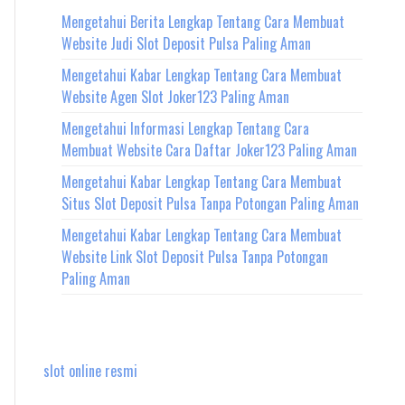
Mengetahui Berita Lengkap Tentang Cara Membuat
Website Judi Slot Deposit Pulsa Paling Aman
Mengetahui Kabar Lengkap Tentang Cara Membuat
Website Agen Slot Joker123 Paling Aman
Mengetahui Informasi Lengkap Tentang Cara
Membuat Website Cara Daftar Joker123 Paling Aman
Mengetahui Kabar Lengkap Tentang Cara Membuat
Situs Slot Deposit Pulsa Tanpa Potongan Paling Aman
Mengetahui Kabar Lengkap Tentang Cara Membuat
Website Link Slot Deposit Pulsa Tanpa Potongan
Paling Aman
slot online resmi