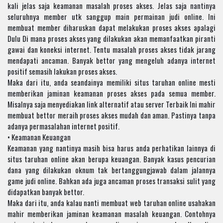
kali jelas saja keamanan masalah proses akses. Jelas saja nantinya
seluruhnya member utk sanggup main permainan judi online. Ini
membuat member diharuskan dapat melakukan proses akses apalagi
Dulu Di mana proses akses yang dilakukan akan memanfaatkan piranti
gawai dan koneksi internet. Tentu masalah proses akses tidak jarang
mendapati ancaman. Banyak bettor yang mengeluh adanya internet
positif semasih lakukan proses akses.
Maka dari itu, anda seandainya memiliki situs taruhan online mesti
memberikan jaminan keamanan proses akses pada semua member.
Misalnya saja menyediakan link alternatif atau server Terbaik Ini mahir
membuat bettor meraih proses akses mudah dan aman. Pastinya tanpa
adanya permasalahan internet positif.
• Keamanan Keuangan
Keamanan yang nantinya masih bisa harus anda perhatikan lainnya di
situs taruhan online akan berupa keuangan. Banyak kasus pencurian
dana yang dilakukan oknum tak bertanggungjawab dalam jalannya
game judi online. Bahkan ada juga ancaman proses transaksi sulit yang
didapatkan banyak bettor.
Maka dari itu, anda kalau nanti membuat web taruhan online usahakan
mahir memberikan jaminan keamanan masalah keuangan. Contohnya