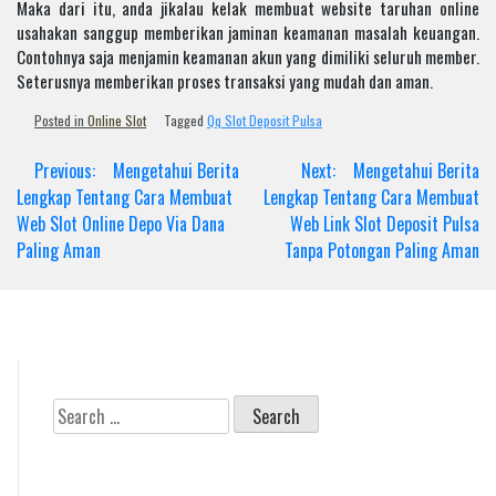
Maka dari itu, anda jikalau kelak membuat website taruhan online
usahakan sanggup memberikan jaminan keamanan masalah keuangan.
Contohnya saja menjamin keamanan akun yang dimiliki seluruh member.
Seterusnya memberikan proses transaksi yang mudah dan aman.
Posted in
Online Slot
Tagged
Qq Slot Deposit Pulsa
Post
Previous:
Mengetahui Berita
Next:
Mengetahui Berita
navigation
Lengkap Tentang Cara Membuat
Lengkap Tentang Cara Membuat
Web Slot Online Depo Via Dana
Web Link Slot Deposit Pulsa
Paling Aman
Tanpa Potongan Paling Aman
Search
for: